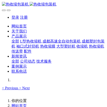
登录
注册
网站首页
关于我们
产品展示
全部
L型热收缩机
成都高速全自动包装机
成都塑封包装
机
袖口式封切机
热收缩膜
大型塑封机
收缩机
热收缩机
传送带
配件
新闻资讯
全部
公司动态
技术服务
案例展示
联系电话
<
Previous
>
Next
你的位置
网站首页