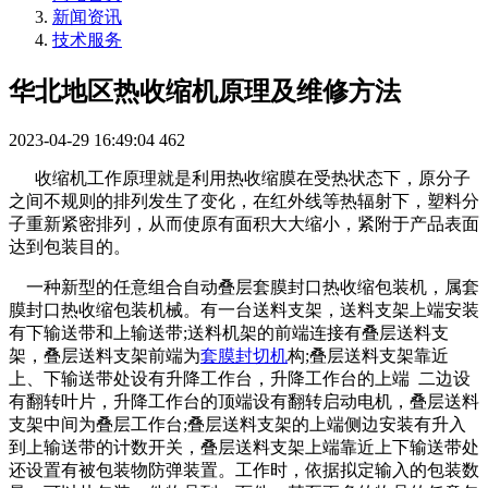
新闻资讯
技术服务
华北地区热收缩机原理及维修方法
2023-04-29 16:49:04
462
收缩机工作原理就是利用热收缩膜在受热状态下，原分子
之间不规则的排列发生了变化，在红外线等热辐射下，塑料分
子重新紧密排列，从而使原有面积大大缩小，紧附于产品表面
达到包装目的。
一种新型的任意组合自动叠层套膜封口热收缩包装机，属套
膜封口热收缩包装机械。有一台送料支架，送料支架上端安装
有下输送带和上输送带;送料机架的前端连接有叠层送料支
架，叠层送料支架前端为
套膜封切机
构;叠层送料支架靠近
上、下输送带处设有升降工作台，升降工作台的上端 二边设
有翻转叶片，升降工作台的顶端设有翻转启动电机，叠层送料
支架中间为叠层工作台;叠层送料支架的上端侧边安装有升入
到上输送带的计数开关，叠层送料支架上端靠近上下输送带处
还设置有被包装物防弹装置。工作时，依据拟定输入的包装数