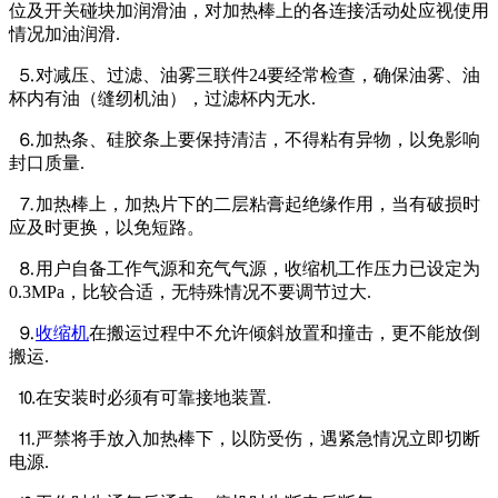
位及开关碰块加润滑油，对加热棒上的各连接活动处应视使用
情况加油润滑.
⒌对减压、过滤、油雾三联件24要经常检查，确保油雾、油
杯内有油（缝纫机油），过滤杯内无水.
⒍加热条、硅胶条上要保持清洁，不得粘有异物，以免影响
封口质量.
⒎加热棒上，加热片下的二层粘膏起绝缘作用，当有破损时
应及时更换，以免短路。
⒏用户自备工作气源和充气气源，收缩机工作压力已设定为
0.3MPa，比较合适，无特殊情况不要调节过大.
⒐
收缩机
在搬运过程中不允许倾斜放置和撞击，更不能放倒
搬运.
⒑在安装时必须有可靠接地装置.
⒒严禁将手放入加热棒下，以防受伤，遇紧急情况立即切断
电源.