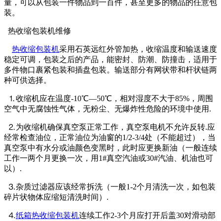
量，可以从包装一件物品到一百件，甚至更多的物品的任意包
装。
热收缩包装机维修
热收缩包装机
采用石英远红外管加热，收缩温度和输送速度
稳定可调，包装之后的产品，能密封、防潮、防撞击，适用于
多件物口裹紧包装和插盘包装。输送部分有网状带和杆状链两
种可供选择。
⒈收缩机应在温度-10℃—50℃，相对湿度不大于85%，周围
空气中无腐蚀性气体，无粉尘、无爆炸性危险的环境中使用.
⒉为收缩机确保真空泵正常工作，真空泵电机不允许反转.应
经常检查油位，正常油位为油窗的1/2-3/4处（不能超过），当
真空泵中有水分或油颜色变黑时，此时应更换新油（一般连续
工作一两个月更换一次，用1#真空汽油或30#汽油、机油也可
以）.
⒊杂质过滤器应该经常拆洗（一般1-2个月清洗一次，如包装
碎片状物体应缩短清洗时间）.
⒋
纸箱热收缩包装机
连续工作2-3个月应打开后盖30对滑动部