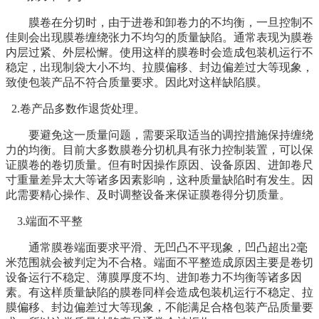
膜卷在分切时，由于进卷和卸卷力的不均衡，一旦控制不
佳则会出现膜卷缠绕张力不均匀的质量缺陷。通常表现为膜卷
内层过紧、外层松懈。使用这样的膜卷时会造成包装机运行不
稳定，出现制袋大小不均、拉膜偏移、封边偏差过大等现象，
致使包装产品不符合质量要求。因此对这样缺陷膜。
2.卷产品多数作退货处理。
要避免这一质量问题，需要采取适当的调控措施保持缠绕
力的均衡。目前大多数膜卷分切机具有张力控制装置，可以保
证膜卷的卷切质量。但有时因操作原因、设备原因、进卸卷尺
寸重量差异太大等诸多因素影响，这种质量缺陷时有发生。因
此需要精心操作、及时调整设备来保证膜卷得分切质量。
3.端面不平整
通常膜卷端面要求平滑、无凹凸不平现象，凹凸超出2毫
米范围就会被判定为不合格。端面不平整造成原因主要是卷切
设备运行不稳定、薄膜厚度不均、进卸卷力不均衡等诸多因
素。有这样质量缺陷的膜卷同样会造成包装机运行不稳定、拉
膜偏移、封边偏差过大等现象，不能满足合格包装产品质量要