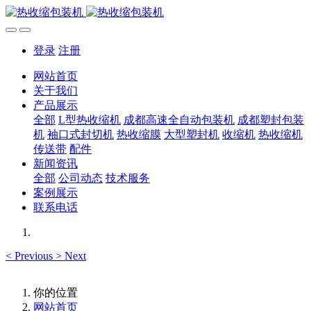
登录
注册
网站首页
关于我们
产品展示
全部
L型热收缩机
成都高速全自动包装机
成都塑封包装
机
袖口式封切机
热收缩膜
大型塑封机
收缩机
热收缩机
传送带
配件
新闻资讯
全部
公司动态
技术服务
案例展示
联系电话
<
Previous
>
Next
你的位置
网站首页