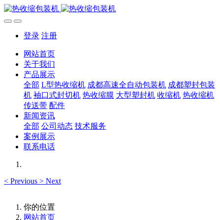
登录
注册
网站首页
关于我们
产品展示
全部
L型热收缩机
成都高速全自动包装机
成都塑封包装
机
袖口式封切机
热收缩膜
大型塑封机
收缩机
热收缩机
传送带
配件
新闻资讯
全部
公司动态
技术服务
案例展示
联系电话
<
Previous
>
Next
你的位置
网站首页