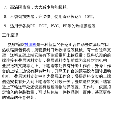
7、高温隔热帘，大大减少热能损耗。
8、不锈钢加热器，升温快、使用寿命长达5—10年。
9、适用于各类PE、POF、PVC、PP等的热缩膜包装
工作原理
热收缩膜
封切机
是一种新型的任意组合自动叠层套膜封口
热收缩膜包装机，属套膜封口热收缩包装机械。有一台送料支
架，送料支架上端安装有下输送带和上输送带；送料机架的前
端连接有叠层送料支架，叠层送料支架前端为套膜封切机构；
叠层送料支架靠近上、下输送带处设有升降工作台，升降工作
台的上端二边设有翻转叶片，升降工作台的顶端设有翻转启动
电机，叠层送料支架中间为叠层工作台；叠层送料支架的上端
侧边安装有升入到上输送带的计数开关，叠层送料支架上端靠
近上下输送带处还设置有被包装物防弹装置。工作时，依据拟
定输入的包装数量，可以从包装一件物品到一百件，甚至更多
的物品的任意包装。