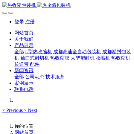
登录
注册
网站首页
关于我们
产品展示
全部
L型热收缩机
成都高速全自动包装机
成都塑封包装
机
袖口式封切机
热收缩膜
大型塑封机
收缩机
热收缩机
传送带
配件
新闻资讯
全部
公司动态
技术服务
案例展示
联系电话
<
Previous
>
Next
你的位置
网站首页