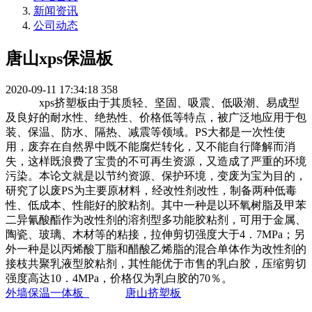
新闻资讯
公司动态
唐山xps保温板
2020-09-11 17:34:18
358
xps挤塑板由于其质轻、坚固、吸震、低吸潮、易成型
及良好的耐水性、绝热性、价格低等特点，被广泛地应用于包
装、保温、防水、隔热、减震等领域。PS大都是一次性使
用，废弃在自然界中既不能腐烂转化，又不能自行降解而消
失，这样既浪费了宝贵的不可再生资源，又造成了严重的环境
污染。本论文就是以节约资源、保护环境，变废为宝为目的，
研究了以废PS为主要原材料，经改性剂改性，制备两种低毒
性、低成本、性能好的胶粘剂。其中一种是以环氧树脂及甲苯
二异氰酸酯作为改性剂的溶剂型多功能胶粘剂，可用于金属、
陶瓷、玻璃、木材等的粘接，拉伸剪切强度大于4．7MPa；另
外一种是以丙烯酸丁脂和醋酸乙烯脂的混合单体作为改性剂的
接枝共聚乳液型胶粘剂，其性能优于市售的乳白胶，压缩剪切
强度高达10．4MPa，价格仅为乳白胶的70％。
外墙保温一体板
唐山挤塑板