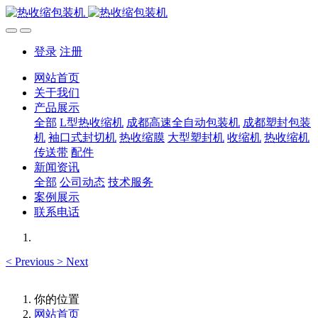
登录
注册
网站首页
关于我们
产品展示
全部
L型热收缩机
成都高速全自动包装机
成都塑封包装
机
袖口式封切机
热收缩膜
大型塑封机
收缩机
热收缩机
传送带
配件
新闻资讯
全部
公司动态
技术服务
案例展示
联系电话
<
Previous
>
Next
你的位置
网站首页