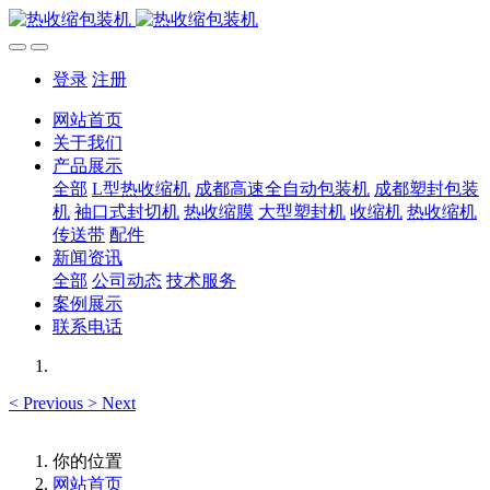
登录
注册
网站首页
关于我们
产品展示
全部
L型热收缩机
成都高速全自动包装机
成都塑封包装
机
袖口式封切机
热收缩膜
大型塑封机
收缩机
热收缩机
传送带
配件
新闻资讯
全部
公司动态
技术服务
案例展示
联系电话
<
Previous
>
Next
你的位置
网站首页