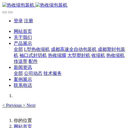
登录
注册
网站首页
关于我们
产品展示
全部
L型热收缩机
成都高速全自动包装机
成都塑封包装
机
袖口式封切机
热收缩膜
大型塑封机
收缩机
热收缩机
传送带
配件
新闻资讯
全部
公司动态
技术服务
案例展示
联系电话
<
Previous
>
Next
你的位置
网站首页